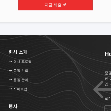
지금 제출
회사 소개
Ho
회사 프로필
공장 견학
홍콩
진 
품질 관리
입니
사이트맵
최
행사