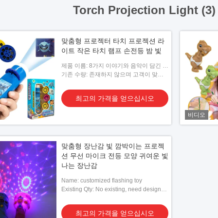
Torch Projection Light (3
맞춤형 프로젝터 타치 프로젝션 라
이트 작은 타치 램프 손전등 밤 빛
제품 이름: 8가지 이야기와 음악이 담긴 스
토리 프로젝터
기존 수량: 존재하지 않으며 고객이 맞춤
형으로 제공한 디자인이 필요합니다.
최고의 가격을 얻으십시오
비디오
맞춤형 장난감 빛 깜박이는 프로젝
션 무선 마이크 전등 모양 귀여운 빛
나는 장난감
Name: customized flashing toy
Existing Qty: No existing, need designs
given by client to customized
최고의 가격을 얻으십시오