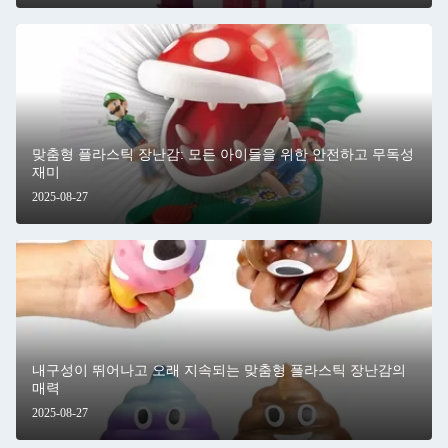
맞춤형 플라스틱 장난감: 모든 아이들을 위한 안전하고 무독성
재미
2025-08-27
내구성이 뛰어나고 오래 지속되는 맞춤형 플라스틱 장난감의
매력
2025-08-27