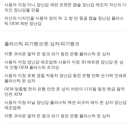
사용자 지정 미니 장난감 계란 포켓몬 캡슐 장난감 제조자 자신의 디
자인 장난감을 만들
자신의 디자인을 사용자 정의 하 고 텅 빈 둥글 캡슐 장난감 플라스
틱 OEM 계란 장난감
플라스틱 피기뱅크/돈 상자/피기뱅크
카툰 귀여운 절약 돈 핑크 피기 동전 은행 플라스틱 돈 상자
사용자 지정 장난감 제조업체 사용자 지정 3D 배트맨 장난감 돈 상
자 인형 OEM 플라스틱 조각상
사용자 지정 로봇 경찰 자동차 장난감 동전 은행 만화 손가락 인쇄로
플라스틱 돈 상자
OEM 맞춤형 전자 은행 안전 돈 상자 어린이 디지털 동전 현금 절약
안전 ATM
사용자 지정 비닐 장난감 플라스틱 액션 피규어 돼지 돈 상자 장난감
제조업체
카툰 귀여운 절약 돈 핑크 피기 동전 은행 플라스틱 돈 상자