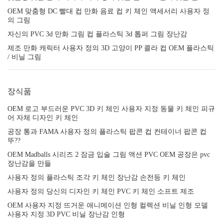
OEM 맞춤형 DC 빨대 컵 만화 음료 컵 키 체인 액세서리 사용자 정
의 그림
자신의 PVC 3d 만화 그림 컵 플라스틱 3d 톱퍼 그림 장난감
제조 만화 캐릭터 사용자 정의 3D 고양이 PP 콜라 컵 OEM 플라스틱
/ 비닐 그림
장식품
OEM 로고 부드러운 PVC 3D 키 체인 사용자 지정 동물 키 체인 피규
어 자체 디자인 키 체인
공장 통과 FAMA 사용자 정의 플라스틱 팝콘 컵 컨테이너 팝콘 컵
뚜??
OEM Madballs 시리즈 2 잠금 입술 그림 액션 PVC OEM 공장은 pvc
장난감을 만들
사용자 정의 플라스틱 조각 키 체인 장난감 손전등 키 체인
사용자 정의 당신의 디자인 키 체인 PVC 키 체인 소프트 제조
OEM 사용자 지정 뜨거운 애니메이션 인형 컬렉션 비닐 인형 모델
사용자 지정 3D PVC 비닐 장난감 인형