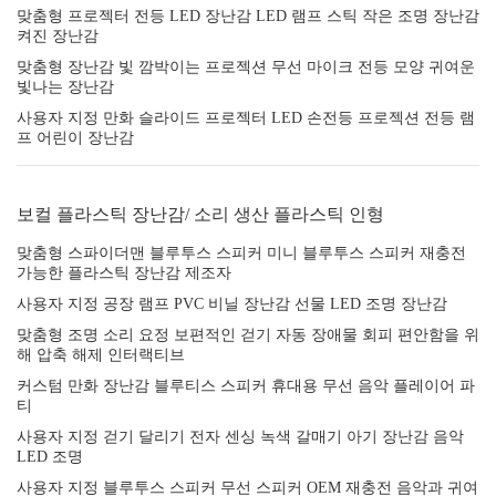
맞춤형 프로젝터 전등 LED 장난감 LED 램프 스틱 작은 조명 장난감
켜진 장난감
맞춤형 장난감 빛 깜박이는 프로젝션 무선 마이크 전등 모양 귀여운
빛나는 장난감
사용자 지정 만화 슬라이드 프로젝터 LED 손전등 프로젝션 전등 램
프 어린이 장난감
보컬 플라스틱 장난감/ 소리 생산 플라스틱 인형
맞춤형 스파이더맨 블루투스 스피커 미니 블루투스 스피커 재충전
가능한 플라스틱 장난감 제조자
사용자 지정 공장 램프 PVC 비닐 장난감 선물 LED 조명 장난감
맞춤형 조명 소리 요정 보편적인 걷기 자동 장애물 회피 편안함을 위
해 압축 해제 인터랙티브
커스텀 만화 장난감 블루티스 스피커 휴대용 무선 음악 플레이어 파
티
사용자 지정 걷기 달리기 전자 센싱 녹색 갈매기 아기 장난감 음악
LED 조명
사용자 지정 블루투스 스피커 무선 스피커 OEM 재충전 음악과 귀여