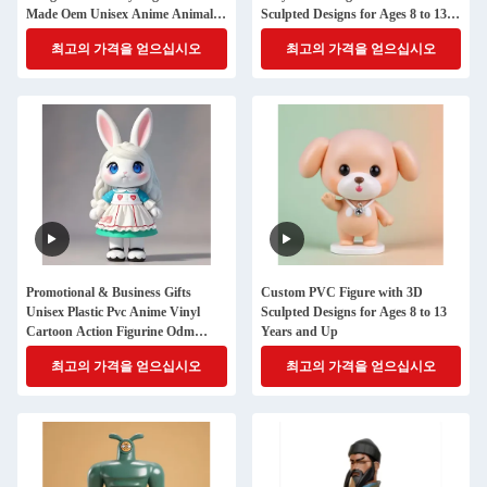
Made Oem Unisex Anime Animal
Sculpted Designs for Ages 8 to 13
Themed Logo Personalized 3d Art
Years
최고의 가격을 얻으십시오
최고의 가격을 얻으십시오
Toy
Promotional & Business Gifts
Custom PVC Figure with 3D
Unisex Plastic Pvc Anime Vinyl
Sculpted Designs for Ages 8 to 13
Cartoon Action Figurine Odm
Years and Up
Model Manufacturer
최고의 가격을 얻으십시오
최고의 가격을 얻으십시오