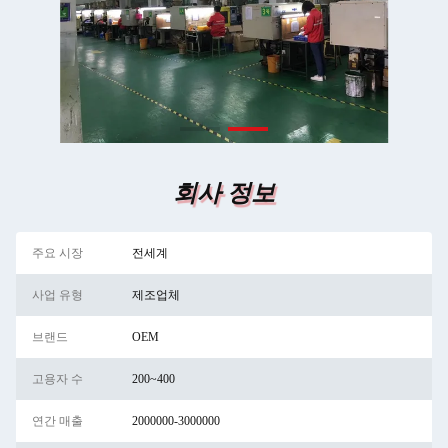
회사 정보
주요 시장
전세계
사업 유형
제조업체
브랜드
OEM
고용자 수
200~400
연간 매출
2000000-3000000