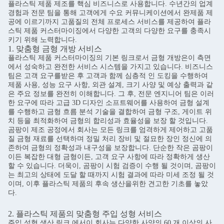
플라스틱 제품 제조를 핵심 비즈니스로 사용합니다. 수년간의 업계
경험과 전문 팀을 통해 고객에게 수요 커뮤니케이션에서 완제품 제
공에 이르기까지 고품질의 전체 프로세스 서비스를 제공하여 플라
스틱 제품 커스터마이징에서 다양한 고객의 다양한 요구를 충족시
키기 위해 노력합니다.
1. 맞춤형 금형 개방 서비스
플라스틱 제품 커스터마이징의 기본 링크로서 금형 개방은이 측면
에서 성숙하고 완전한 서비스 시스템을 가지고 있습니다. 비즈니스
팀은 고객 요구를받은 후 고객과 함께 심층적 인 도킹을 수행하여
제품 사용, 성능 요구 사항, 외관 ​​설계, 크기 사양 및 예상 출력과 같
은 주요 정보를 완전히 이해합니다. 그 후, 전문 엔지니어 팀은 이러
한 요구에 따라 고급 3D 디자인 소프트웨어를 사용하여 금형 설계
를 수행하고 금형 흐름 분석 기술을 결합하여 금형 구조, 게이트 위
치 등을 최적화하여 금형의 합리성과 효율성을 보장 할 것입니다.
곰팡이 제조 공정에서 회사는 모든 링크를 엄격하게 제어하고 고품
질 금형 재료를 선택하며 정밀 처리 장비 및 절묘한 장인 정신에 의
존하여 금형의 정확성과 내구성을 보장합니다. 단순한 작은 곰팡이
이든 복잡한 대형 금형이든, 고객 요구 사항에 따라 정확하게 생산
할 수 있습니다. 더욱이, 곰팡이 시험 검증이 수행 될 것이며, 곰팡이
는 최고의 상태에 도달 할 때까지 시험 결과에 따라 미세 조정 될 것
이며, 이후 플라스틱 제품의 후속 생산을위한 견고한 기초를 놓았
다.
2. 플라스틱 제품의 맞춤형 주입 성형 서비스
주입 성형 생산 링크 에서이 회사는 다양한 사양의 60 개 이상의 사