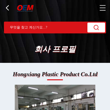
회사 프로필
Hongxiang Plastic Product Co.Ltd