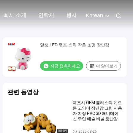
회사 소개
연락처
행사
Korean
맞춤 LED 램프 스틱 작은 조명 장난감
지금 접촉하세요
더 알아보기
관련 동영상
제조사 OEM 플라스틱 게으
른 고양이 장난감 그림 사용
자 지정 PVC 3D 애니메이
션 주입 예술 비닐 장난감
플라스틱 동물/플라스틱 동물
00:09
2025-08-26