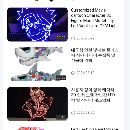
모델 장난감
Customized Movie
cartoon Character 3D
Figure Made Model Toy
Led Night Light OEM Light
Toy Manufacturer
빛나는 플라스틱 장난감
00:09
2025-05-29
내구성 안전 빛나는 플라스
틱 장난감 아이 수집품 및
선물에 완벽
빛나는 플라스틱 장난감
2024-08-19
00:20
사용자 정의 영화 캐릭터
3D 인형 모델 장난감 LED
밤 빛 장난감 제조업체
빛나는 플라스틱 장난감
2025-08-26
00:13
Led Flashing Heart Shape