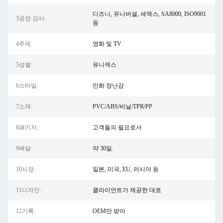
디즈니, 유니버셜, 세덱스, SA8000, ISO9001
3공장 감사:
등
4주제:
영화 및 TV
5성별:
유니섹스
6스타일:
만화 장난감
7소재:
PVC/ABS/비닐/TPR/PP
8패키지:
고객들의 필요로서
9배달:
약 30일.
10시장:
일본, 미국, EU, 러시아 등
11디자인:
클라이언트가 제공한 대로
12기록:
OEM만 받아