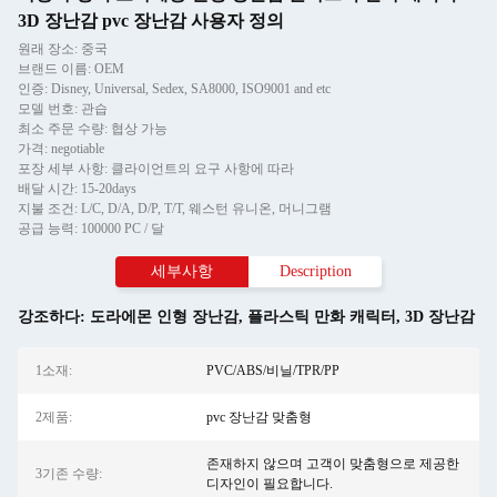
3D 장난감 pvc 장난감 사용자 정의
원래 장소: 중국
브랜드 이름: OEM
인증: Disney, Universal, Sedex, SA8000, ISO9001 and etc
모델 번호: 관습
최소 주문 수량: 협상 가능
가격: negotiable
포장 세부 사항: 클라이언트의 요구 사항에 따라
배달 시간: 15-20days
지불 조건: L/C, D/A, D/P, T/T, 웨스턴 유니온, 머니그램
공급 능력: 100000 PC / 달
세부사항
Description
강조하다:
도라에몬 인형 장난감
,
플라스틱 만화 캐릭터
,
3D 장난감
1소재:
PVC/ABS/비닐/TPR/PP
2제품:
pvc 장난감 맞춤형
존재하지 않으며 고객이 맞춤형으로 제공한
3기존 수량:
디자인이 필요합니다.