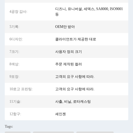
디즈니, 유니버셜, 세덱스, SA8000, ISO9001
4공장 감사:
등
5기록:
OEM만 받아
6디자인:
클라이언트가 제공한 대로
7크기:
사용자 정의 크기
8색상:
주문 제작된 컬러
9포장:
고객의 요구 사항에 따라.
10로고 프린팅:
고객의 요구 사항에 따라.
11기술:
사출, 비닐, 로타캐스팅
12항구:
셰인젠
Tags: