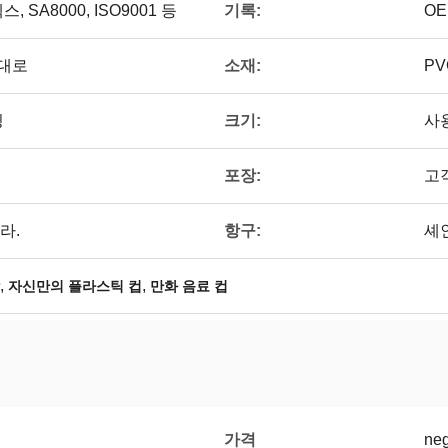
기록:
 SA8000, ISO9001 등
O
소재:
대로
PV
크기:
팅
사
포장:
고
항구:
라.
셰
,
,
자신만의 플라스틱 컵
만화 음료 컵
가격
neg