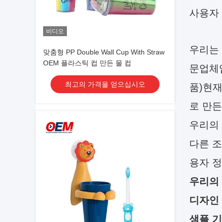
사용자
비디오
우리는 
맞춤형 PP Double Wall Cup With Straw
OEM 플라스틱 컵 만든 물 컵
문업체입
최고의 가격을 얻으십시오
품)현재
로 만든
우리의 
다른 조
용자 정
우리의
디자인
샘플 기