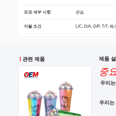
포장 세부 사항
관습
지불 조건
L/C, D/A, D/P, T
제품 
관련 제품
중요
우리는
우리는