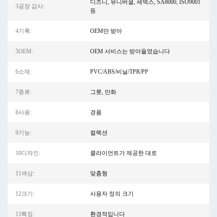
디즈니, 유니버셜, 세덱스, SA8000, ISO9001
3공장 감사:
등
4기록:
OEM만 받아
5OEM:
OEM 서비스는 받아들였습니다
6소재:
PVC/ABS/비닐/TPR/PP
7종류:
그릇, 만화
8사용:
경품
9기능:
컬렉션
10디자인:
클라이언트가 제공한 대로
11색상:
맞춤형
12크기:
사용자 정의 크기
13특징:
환경적입니다