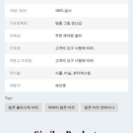
14QC 제어:
100% 검사
15프로젝트:
맞춤 그림 장난감
16색상:
주문 제작된 컬러
17포장:
고객의 요구 사항에 따라.
18로고 프린팅:
고객의 요구 사항에 따라.
19기술:
사출, 비닐, 로타캐스팅
20항구:
셰인젠
Tags:
팝콘 플라스틱 버킷
캐릭터 팝콘 버킷
팝콘 버킷 컨테이너