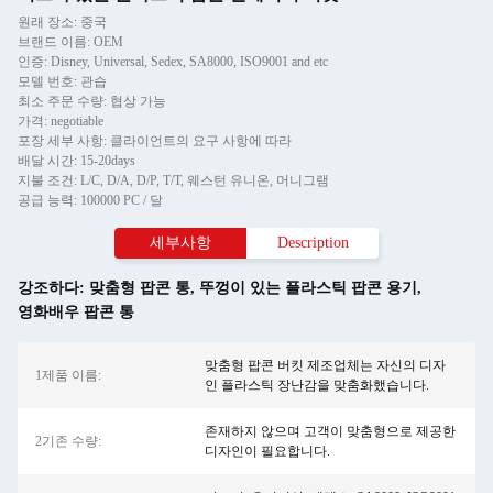
원래 장소: 중국
브랜드 이름: OEM
인증: Disney, Universal, Sedex, SA8000, ISO9001 and etc
모델 번호: 관습
최소 주문 수량: 협상 가능
가격: negotiable
포장 세부 사항: 클라이언트의 요구 사항에 따라
배달 시간: 15-20days
지불 조건: L/C, D/A, D/P, T/T, 웨스턴 유니온, 머니그램
공급 능력: 100000 PC / 달
세부사항
Description
강조하다:
맞춤형 팝콘 통
,
뚜껑이 있는 플라스틱 팝콘 용기
,
영화배우 팝콘 통
맞춤형 팝콘 버킷 제조업체는 자신의 디자
1제품 이름:
인 플라스틱 장난감을 맞춤화했습니다.
존재하지 않으며 고객이 맞춤형으로 제공한
2기존 수량:
디자인이 필요합니다.