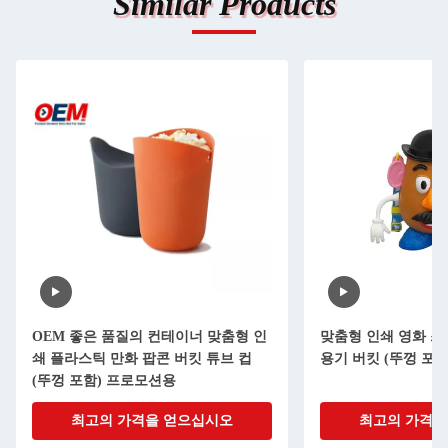
Similar Products
OEM 좋은 품질의 컨테이너 맞춤형 인
맞춤형 인쇄 영화 스
쇄 플라스틱 만화 팝콘 버킷 튜브 컵
용기 버킷 (뚜껑 포함
(뚜껑 포함) 프로모션용
최고의 가격을 얻으십시오
최고의 가격을