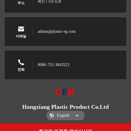
백인 1 154 도로
주소
admin@plastic-eg.com
이메일
0086-752-3843523
전화
Hongxiang Plastic Product Co.Ltd