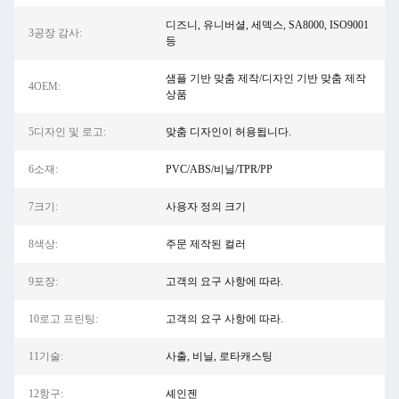
디즈니, 유니버셜, 세덱스, SA8000, ISO9001
3공장 감사:
등
샘플 기반 맞춤 제작/디자인 기반 맞춤 제작
4OEM:
상품
5디자인 및 로고:
맞춤 디자인이 허용됩니다.
6소재:
PVC/ABS/비닐/TPR/PP
7크기:
사용자 정의 크기
8색상:
주문 제작된 컬러
9포장:
고객의 요구 사항에 따라.
10로고 프린팅:
고객의 요구 사항에 따라.
11기술:
사출, 비닐, 로타캐스팅
12항구:
셰인젠