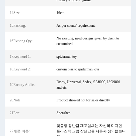
Mickey Mouse Figurine
14Size:
16cm
15Packing:
As per clients' requirement.
No existing, need designs given by client to
16Existing Qty:
customized
17Keyword 1:
spiderman toy
18Keyword 2:
custom plasitc spiderman toys
Disny, Universal, Sedex, SA8000, ISO9001
19Factory Audits:
and etc.
20Note:
Product showed not for sales directly
21Port:
Shenzhen
맞춤형 장난감 제조업체는 자신의 디자인
22제품 이름:
플라스틱 그림 장난감을 사용자 정의했습니