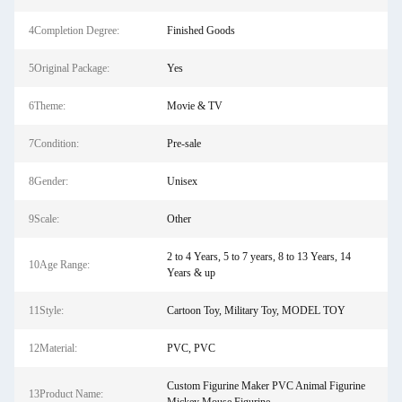
4Completion Degree:
Finished Goods
5Original Package:
Yes
6Theme:
Movie & TV
7Condition:
Pre-sale
8Gender:
Unisex
9Scale:
Other
2 to 4 Years, 5 to 7 years, 8 to 13 Years, 14
10Age Range:
Years & up
11Style:
Cartoon Toy, Military Toy, MODEL TOY
12Material:
PVC, PVC
Custom Figurine Maker PVC Animal Figurine
13Product Name: