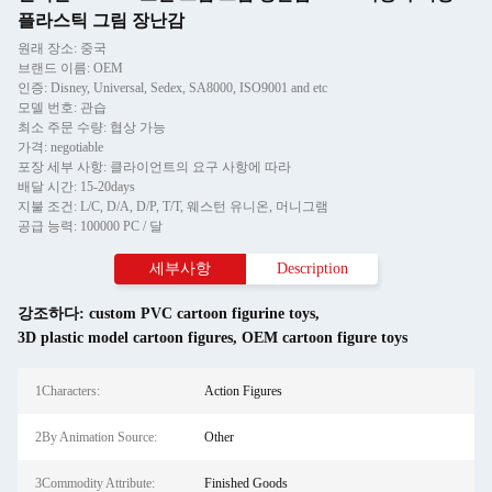
플라스틱 그림 장난감
원래 장소: 중국
브랜드 이름: OEM
인증: Disney, Universal, Sedex, SA8000, ISO9001 and etc
모델 번호: 관습
최소 주문 수량: 협상 가능
가격: negotiable
포장 세부 사항: 클라이언트의 요구 사항에 따라
배달 시간: 15-20days
지불 조건: L/C, D/A, D/P, T/T, 웨스턴 유니온, 머니그램
공급 능력: 100000 PC / 달
세부사항
Description
강조하다:
custom PVC cartoon figurine toys
,
3D plastic model cartoon figures
,
OEM cartoon figure toys
1Characters:
Action Figures
2By Animation Source:
Other
3Commodity Attribute:
Finished Goods