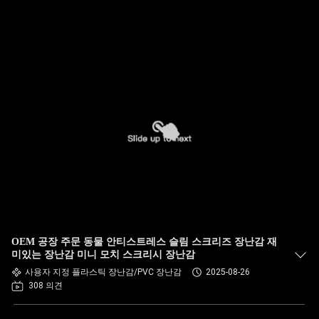
OEM 공장 주문 동물 안티스트레스 슬림 스크리즈 장난감 재
미있는 장난감 미니 모치 스크리시 장난감
사용자 지정 플라스틱 장난감/PVC 장난감
2025-08-26
308 의견